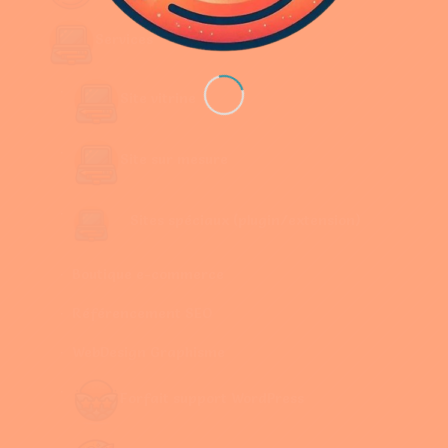
Services
Site vitrine
Site sur mesure
Sites spéciaux (plugin/extension)
Boutique e-commerce
Référencement SEO
WebDesign Graphisme
Forfait support WordPress