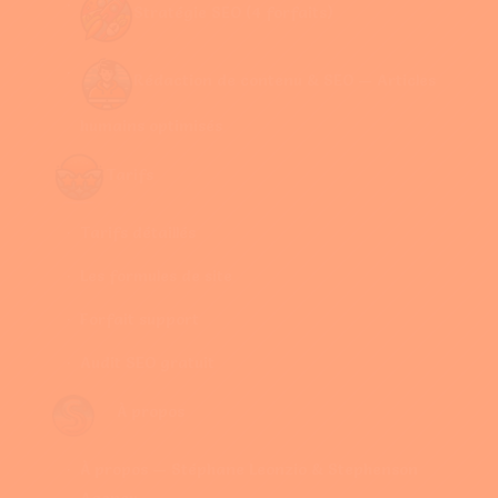
Stratégie SEO (4 forfaits)
Rédaction de contenu & SEO — Articles
humains optimisés
Tarifs
Tarifs détaillés
Les formules de site
Forfait support
Audit SEO gratuit
À propos
À propos — Stéphane Leonzio & Stephenson
Agency