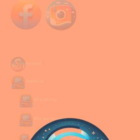
Accueil
Services
Site vitrine
Site sur mesure
Sites spéciaux (plugin/extension)