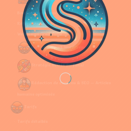
Boutique e-commerce
Référencement SEO
WebDesign Graphisme
Forfait support WordPress
Stratégie SEO (4 forfaits)
Rédaction de contenu & SEO — Articles
humains optimisés
Tarifs
Tarifs détaillés