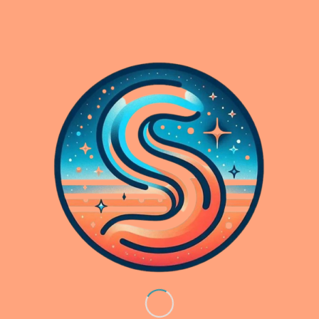
Boutique e-commerce
Référencement SEO
WebDesign Graphisme
Forfait support WordPress
Stratégie SEO (4 forfaits)
Rédaction de contenu & SEO — Articles
humains optimisés
Tarifs
Tarifs détaillés