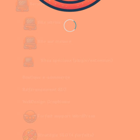
Services
Site vitrine
Site sur mesure
Sites spéciaux (plugin/extension)
Boutique e-commerce
Référencement SEO
WebDesign Graphisme
Forfait support WordPress
Stratégie SEO (4 forfaits)