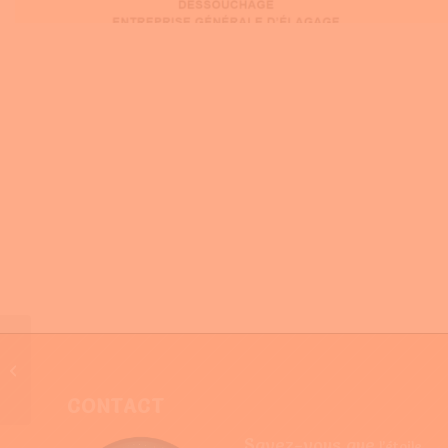
M Batiment Merignac
CONTACT
Savez-vous que
l’étoile