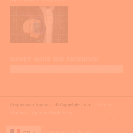
SUIVEZ-NOUS SUR FACEBOOK
Stephenson Agency - © Copyright 2026 -
Léonzio
Stephane, Agence Stephenson
Mentions légales
Recrutement — Freelances tech & créa