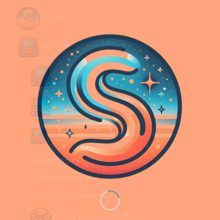
Accueil
Services
Site vitrine
Site sur mesure
Sites spéciaux (plugin/extension)
Boutique e-commerce
Référencement SEO
WebDesign Graphisme
Forfait support WordPress