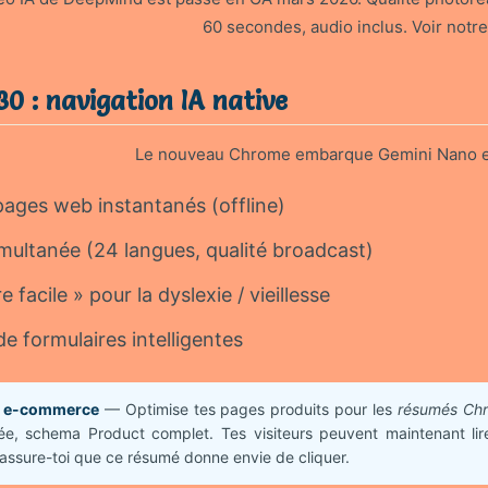
60 secondes, audio inclus. Voir notr
0 : navigation IA native
Le nouveau Chrome embarque Gemini Nano en 
ages web instantanés (offline)
multanée (24 langues, qualité broadcast)
 facile » pour la dyslexie / vieillesse
e formulaires intelligentes
s e-commerce
— Optimise tes pages produits pour les
résumés Ch
ée, schema Product complet. Tes visiteurs peuvent maintenant li
assure-toi que ce résumé donne envie de cliquer.