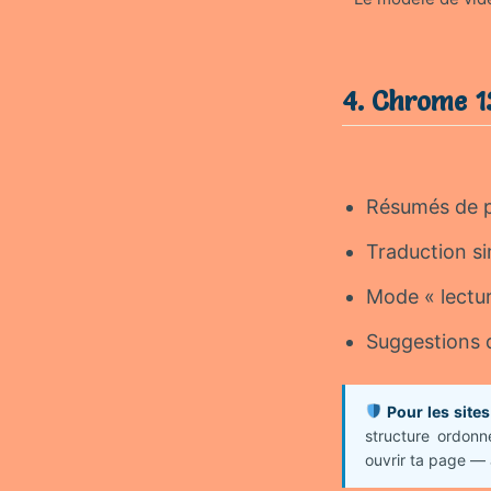
4. Chrome 13
Résumés de p
Traduction si
Mode « lecture
Suggestions d
Pour les site
structure ordonn
ouvrir ta page — 