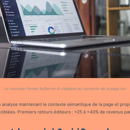
Le nouveau format AdSense IA s’adapte au contexte de la page lue
e analyse maintenant le contexte sémantique de la page et prop
ciblées. Premiers retours éditeurs : +25 à +40% de revenus pa