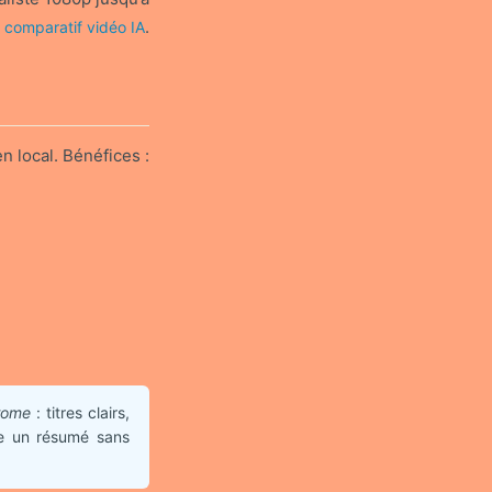
e
.
comparatif vidéo IA
local. Bénéfices :
rome
: titres clairs,
re un résumé sans