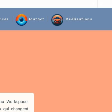
rces
Contact
Réalisations
au Workspace,
s qui changent