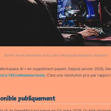
Gemini AI est désormais inclus dans Workspace Business Standard
 Workspace AI » en supplément payant. Depuis janvier 2026, Gem
rd à 14€/utilisateur/mois
. C’est une révolution prix par rapport
ponible publiquement
éo IA de DeepMind est passé en GA mars 2026. Qualité photoréa