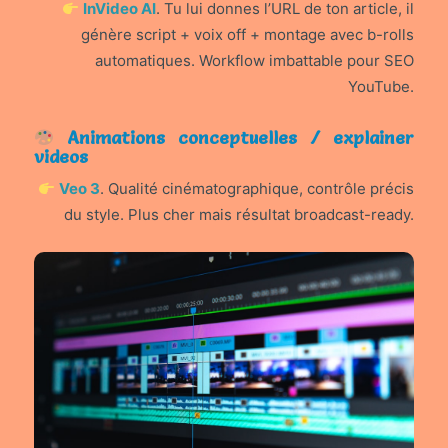
InVideo AI
. Tu lui donnes l’URL de ton article, il
génère script + voix off + montage avec b-rolls
automatiques. Workflow imbattable pour SEO
YouTube.
Animations conceptuelles / explainer
videos
Veo 3
. Qualité cinématographique, contrôle précis
du style. Plus cher mais résultat broadcast-ready.