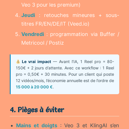
Veo 3 pour les premium)
Jeudi
: retouches mineures + sous-
titres FR/EN/DE/IT (Veed.io)
Vendredi
: programmation via Buffer /
Metricool / Postiz
Le vrai impact
— Avant l’IA, 1 Reel pro = 80-
150€ + 2 jours d’attente. Avec ce workflow : 1 Reel
pro = 0,50€ + 30 minutes. Pour un client qui poste
12 vidéos/mois, l’économie annuelle est de l’ordre de
15 000 à 20 000 €
.
4. Pièges à éviter
Mains et doigts
: Veo 3 et KlingAI s’en