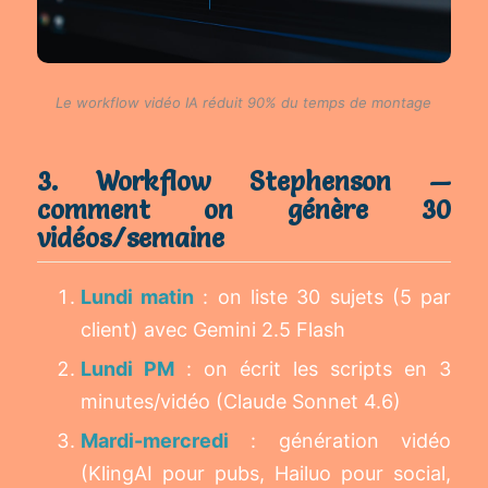
Le workflow vidéo IA réduit 90% du temps de montage
3. Workflow Stephenson —
comment on génère 30
vidéos/semaine
Lundi matin
: on liste 30 sujets (5 par
client) avec Gemini 2.5 Flash
Lundi PM
: on écrit les scripts en 3
minutes/vidéo (Claude Sonnet 4.6)
Mardi-mercredi
: génération vidéo
(KlingAI pour pubs, Hailuo pour social,